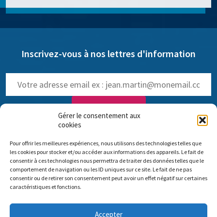
Inscrivez-vous à nos lettres d'information
Gérer le consentement aux
cookies
NOS LETTRES D'INFOS :
Pour offrir les meilleures expériences, nous utilisons des technologies telles que
trimestrielle de Pro Anima
(
Voir les anciennes lettres
)
les cookies pour stocker et/ou accéder aux informations des appareils. Le fait de
hebdomadaire dédiée aux NAMs
consentir à ces technologies nous permettra de traiter des données telles que le
comportement de navigation ou les ID uniques sur ce site. Le fait de ne pas
consentir ou de retirer son consentement peut avoir un effet négatif sur certaines
caractéristiques et fonctions.
Comité scientifique Pro Anima
Accepter