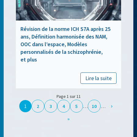
Révision de la norme ICH S7A après 25
ans, Définition harmonisée des NAM,
OOC dans l’espace, Modèles
personnalisés de la schizophrénie,
et plus
Lire la suite
Page 1 sur 11
›
1
2
3
4
5
…
10
…
»