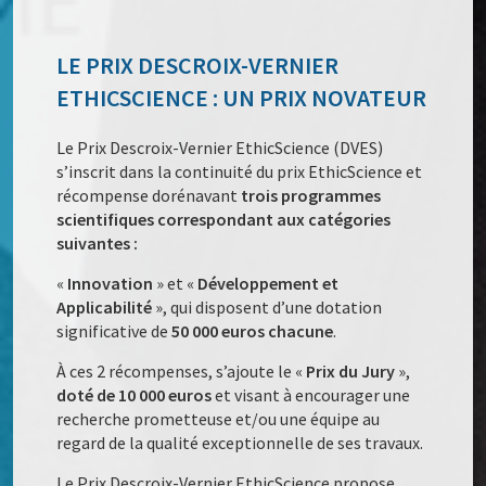
LE PRIX DESCROIX-VERNIER
ETHICSCIENCE : UN PRIX NOVATEUR
Le Prix Descroix-Vernier EthicScience (DVES)
s’inscrit dans la continuité du prix EthicScience et
récompense dorénavant
trois programmes
scientifiques correspondant aux catégories
suivantes :
«
Innovation
» et «
Développement et
Applicabilité
», qui disposent d’une dotation
significative de
50 000 euros chacune
.
À ces 2 récompenses, s’ajoute le «
Prix du Jury
»,
doté de 10 000 euros
et visant à encourager une
recherche prometteuse et/ou une équipe au
regard de la qualité exceptionnelle de ses travaux.
Le Prix Descroix-Vernier EthicScience propose