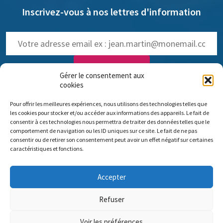
Inscrivez-vous à nos lettres d'information
Gérer le consentement aux
cookies
NOS LETTRES D'INFOS :
Pour offrir les meilleures expériences, nous utilisons des technologies telles que
trimestrielle de Pro Anima
(
Voir les anciennes lettres
)
les cookies pour stocker et/ou accéder aux informations des appareils. Le fait de
hebdomadaire dédiée aux NAMs
consentir à ces technologies nous permettra de traiter des données telles que le
comportement de navigation ou les ID uniques sur ce site. Le fait de ne pas
consentir ou de retirer son consentement peut avoir un effet négatif sur certaines
caractéristiques et fonctions.
Comité scientifique Pro Anima
Accepter
Bureau parisien : 35 rue de Vouillé 75015 Paris – 01 45 63 10 89 - Siège
social : 11 rue Sainte-Barbe 67000 Strasbourg
Refuser
Nous contacter
Mentions légales
Nos missions
Voir les préférences