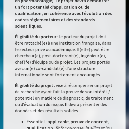
en pharmacologie). Le projet devra démontrer
un fort potentiel d’application ou de
qualification, en cohérence avec l’évolution des
cadres réglementaires et des standards
scientifiques.
Éligibilité du porteur
: le porteur du projet doit
être rattaché(e) à une institution française, dans
le secteur privé ou académique. Il(elle) peut être
chercheur(e), post-doctorant(e), ingénieur(e),
chef(fe) d’équipe ou de projet. Les projets portés
avec un(e) co-candidat(e) d’une structure
internationale sont fortement encouragés.
Éligibilité du projet
: vise à récompenser un projet
de recherche ayant fait la preuve de son intérêt /
potentiel en matière de diagnostic, de traitement
ou d’évaluation du risque. Il devra présenter des
données et des résultats solides.
Essentiel :
applicable
,
preuve de concept,
qualification,
fit for purpose,
in silico
et/ou