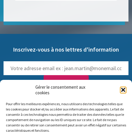
Inscrivez-vous à nos lettres d'information
Gérer le consentement aux
cookies
NOS LETTRES D'INFOS :
Pour offrir les meilleures expériences, nous utilisons des technologies telles que
trimestrielle de Pro Anima
(
Voir les anciennes lettres
)
les cookies pour stocker et/ou accéder aux informations des appareils. Le fait de
hebdomadaire dédiée aux NAMs
consentir à ces technologies nous permettra de traiter des données telles que le
comportement de navigation ou les ID uniques sur ce site. Le fait de ne pas
consentir ou de retirer son consentement peut avoir un effet négatif sur certaines
caractéristiques et fonctions.