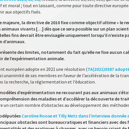
tif et moral ; tout en laissant, comme pour toute directive europé
r aux objectifs fixés.
majeure, la directive de 2010 fixe comme objectif ultime « le 
animaux vivants […] dès que ce sera possible sur un plan scienti
 telles fins devrait être envisagée uniquement lorsqu’il n’existe
on d’animaux.
résente des limites, notamment du fait qu’elle ne fixe aucun calen
ir de l’expérimentation animale.
ent européen adopte en 2021 une résolution (
TA(2021)0387 adopté
si unanimité de ses membres en faveur de l’accélération de la tran
s la recherche, la réglementation et l’éducation.
 modèles d’expérimentation ne recourant pas aux animaux s’étoff
compréhension des maladies et d’accélérer la découverte de trai
tre un certain nombre d’obstacles au développement des méthode
rodéputées
Caroline Roose et Tilly Metz dans l’interview donnée 
principaux obstacles sont bureaucratiques et financiers avec de
 mentalités et des pratiques à changer, avec un besoin criant de