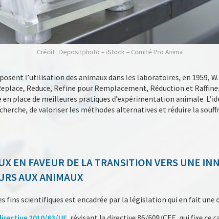
Crédit : Depositphoto – iStock – Comité Pro Anima
posent l’utilisation des animaux dans les laboratoires, en 1959, W.
(Replace, Reduce, Refine pour Remplacement, Réduction et Raffine
e en place de meilleures pratiques d’expérimentation animale. L’id
herche, de valoriser les méthodes alternatives et réduire la sou
AUX EN FAVEUR DE LA TRANSITION VERS UNE I
URS AUX ANIMAUX
es fins scientifiques est encadrée par la législation qui en fait un
directive 2010/63/UE
, révisant la directive 86/609/CEE, qui fixe ce 