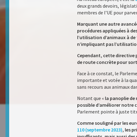
deux grands devoirs, législa
membres de l’UE pour parveni
Marquant une autre avancée 
procédures appliquées à des 
l’utilisation d’animaux à de
n’impliquant pas l’utilisati
Cependant, cette directive p
de route concrète pour sort
Face à ce constat, le Parlem
importante et votée à la qua
sans recours aux animaux dan
Notant que «
la panoplie de
possible d’améliorer notre 
Parlement pointe à juste ti
Comme souligné par les eu
110 (septembre 2023)
, les 
insuffisants, mais aussi des