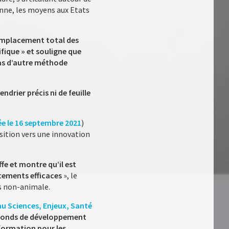
enne, les moyens aux Etats
remplacement total des
fique » et souligne que
 pas d’autre méthode
drier précis ni de feuille
e le 16 septembre 2021
)
sition vers une innovation
e et montre qu’il est
tements efficaces
», le
s non-animale.
au Sciences, Enjeux, Santé
s fonds de développement
 formation pour les