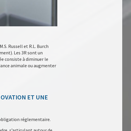
M.S. Russell et R.L. Burch
ment). Les 3R sont un
ée consiste à diminuer le
ffrance animale ou augmenter
NNOVATION ET UNE
e obligation réglementaire.
cadre, s’articulant autour de