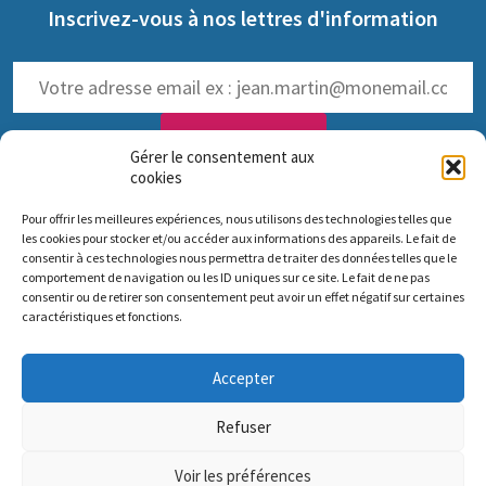
Inscrivez-vous à nos lettres d'information
Gérer le consentement aux
cookies
NOS LETTRES D'INFOS :
Pour offrir les meilleures expériences, nous utilisons des technologies telles que
trimestrielle de Pro Anima
(
Voir les anciennes lettres
)
les cookies pour stocker et/ou accéder aux informations des appareils. Le fait de
hebdomadaire dédiée aux NAMs
consentir à ces technologies nous permettra de traiter des données telles que le
comportement de navigation ou les ID uniques sur ce site. Le fait de ne pas
consentir ou de retirer son consentement peut avoir un effet négatif sur certaines
caractéristiques et fonctions.
Comité scientifique Pro Anima
Accepter
Bureau parisien : 35 rue de Vouillé 75015 Paris – 01 45 63 10 89 - Siège
social : 11 rue Sainte-Barbe 67000 Strasbourg
Refuser
Nous contacter
Mentions légales
Nos missions
Voir les préférences