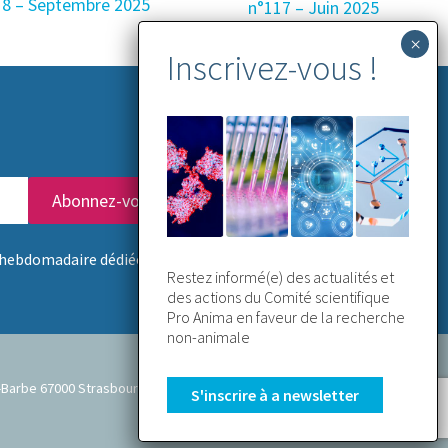
18 – Septembre 2025
n°117 – Juin 2025
hebdomadaire dédiée aux NAMs
Restez informé(e) des actualités et
des actions du Comité scientifique
Pro Anima en faveur de la recherche
non-animale
nte-Barbe 67000 Strasbourg
S'inscrire à a newsletter