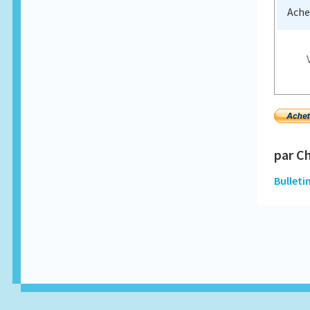
Ache
par C
Bulleti