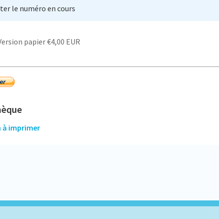
ter le numéro en cours
hèque
n à imprimer