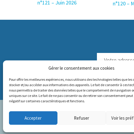
n°121 – Juin 2026
n°120 – 
Gérer le consentement aux cookies
NOS LETTRES D'INFOS 
Pour offrir les meilleures expériences, nous utilisons des technologies telles que les
stocker et/ou accéder aux informations des appareils. Le fait de consentir à ces te
nous permettra de traiter des données telles que le comportement de navigation ou
uniques sur ce site. Le fait de ne pas consentir ou de retirer son consentement peut 
négatif sur certaines caractéristiques et fonctions.
Bureau parisien
Accepter
Refuser
Voir les pré