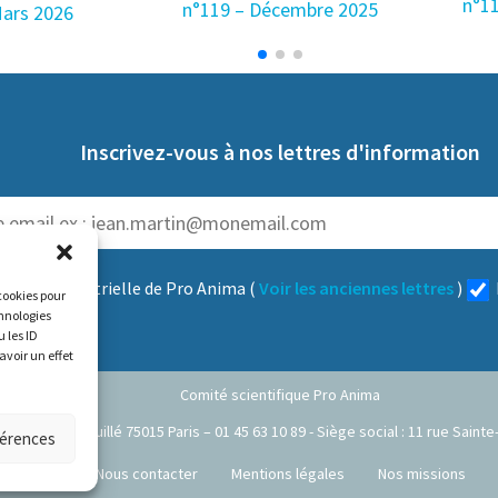
n°1
n°119 – Décembre 2025
Mars 2026
Inscrivez-vous à nos lettres d'information
:
trimestrielle de Pro Anima
(
Voir les anciennes lettres
)
 cookies pour
chnologies
 les ID
avoir un effet
Comité scientifique Pro Anima
 : 35 rue de Vouillé 75015 Paris – 01 45 63 10 89 - Siège social : 11 rue Sai
férences
Nous contacter
Mentions légales
Nos missions