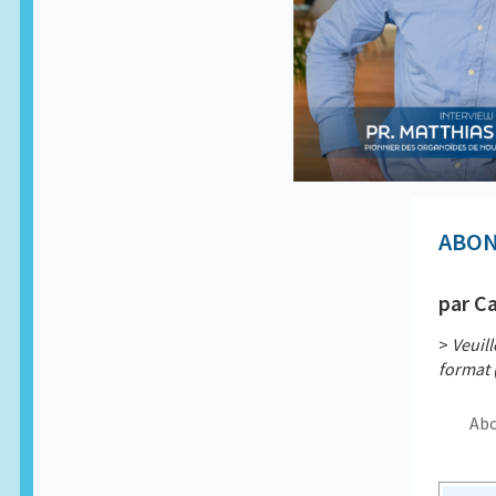
ABON
par Ca
>
Veuil
format 