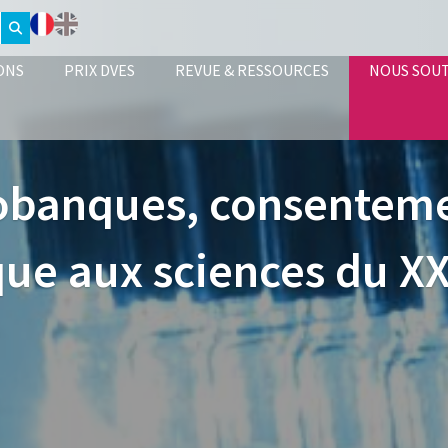
ONS
PRIX DVES
REVUE & RESSOURCES
NOUS SOU
obanques, consentemen
ue aux sciences du XX