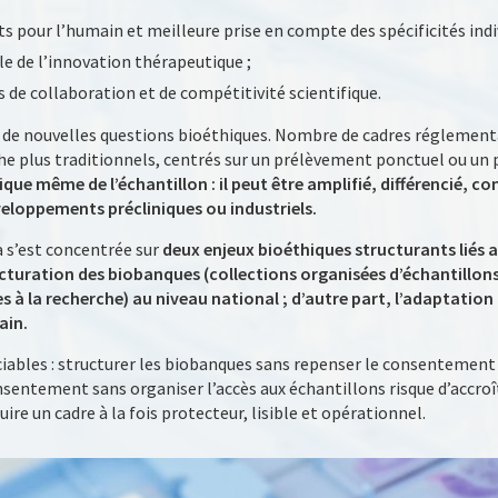
 pour l’humain et meilleure prise en compte des spécificités indiv
le de l’innovation thérapeutique ;
 de collaboration et de compétitivité scientifique.
e de nouvelles questions bioéthiques. Nombre de cadres réglement
e plus traditionnels, centrés sur un prélèvement ponctuel ou un p
que même de l’échantillon : il peut être amplifié, différencié, con
veloppements précliniques ou industriels.
a s’est concentrée sur
deux enjeux bioéthiques structurants liés
tructuration des biobanques (collections organisées d’échantillo
s à la recherche) au niveau national ; d’autre part, l’adaptati
ain.
ciables : structurer les biobanques sans repenser le consentement
onsentement sans organiser l’accès aux échantillons risque d’accroî
uire un cadre à la fois protecteur, lisible et opérationnel.