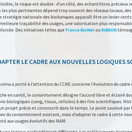
sible, le risque est double : d’un côté, des échantillons précieux r
ces les plus pertinentes dépend trop souvent des réseaux locaux, de
e stratégie nationale des biobanques apparaît être un levier centr
 meilleure traçabilité des usages, une valorisation plus responsabl
forcée. Des initiatives telles que
France BioNet
ou
RIBBON
témoig
APTER LE CADRE AUX NOUVELLES LOGIQUES S
Anima a porté à l’attention du CCNE concerne l’évolution du cadr
che en santé, le consentement désigne l’accord libre et éclairé d
ons biologiques (sang, tissus, cellules) à des fins scientifiques. Hi
n projet précis et circonscrit dans le temps. Le point soulevé par
pes du consentement existant, mais d’adapter le cadre à cette nouv
é aux usages évolutifs des NAM.
t une logique profondément différente. Les prélèvements biologiq