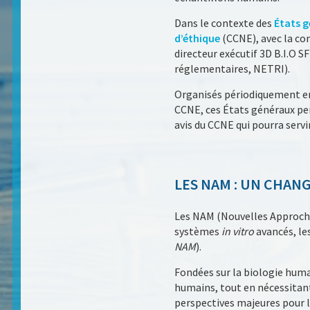
Dans le contexte des
États g
d’éthique
(CCNE), avec la co
directeur exécutif 3D B.I.O S
réglementaires, NETRI).
Organisés périodiquement en 
CCNE, ces États généraux per
avis du CCNE qui pourra servir
LES NAM : UN CHAN
Les NAM (Nouvelles Approch
systèmes
in vitro
avancés, le
NAM
).
Fondées sur la biologie hum
humains, tout en nécessitant 
perspectives majeures pour l