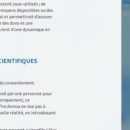
estent sous-utilisés ; de
s moyens disponibles ou des
al et permettrait d’assurer
e des dons et une
nent d’une dynamique en
CIENTIFIQUES
e du consentement.
onné par une personne pour
storiquement, ce
 Pro Anima ne vise pas à
elle réalité, en introduisant
ues peuvent aujourd’hui être