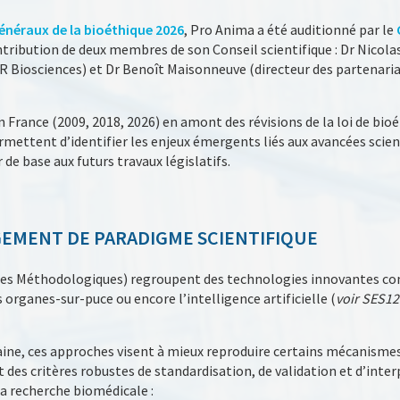
énéraux de la bioéthique 2026
, Pro Anima a été auditionné par le
ntribution de deux membres de son Conseil scientifique : Dr Nicol
FR Biosciences) et Dr Benoît Maisonneuve (directeur des partenaria
France (2009, 2018, 2026) en amont des révisions de la loi de bioét
mettent d’identifier les enjeux émergents liés aux avancées scient
 de base aux futurs travaux législatifs.
GEMENT DE PARADIGME SCIENTIFIQUE
es Méthodologiques) regroupent des technologies innovantes co
s organes-sur-puce ou encore l’intelligence artificielle (
voir SES12
aine, ces approches visent à mieux reproduire certains mécanism
des critères robustes de standardisation, de validation et d’inter
a recherche biomédicale :