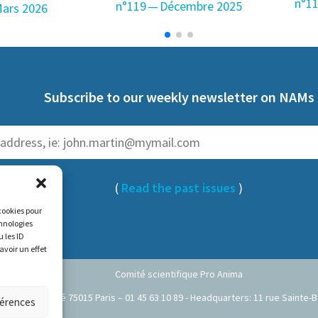
n°1
n°119 — Décembre 2025
Mars 2026
Subscribe to our weekly newsletter on NAMs
(
Read the past issues
)
 cookies pour
chnologies
 les ID
avoir un effet
Comité scientifique Pro Anima
 35 rue de Vouillé 75015 Paris – 01 45 63 10 89 - Headquarters: 11 rue Saint
férences