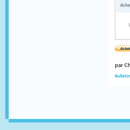
Ache
par C
Bulleti