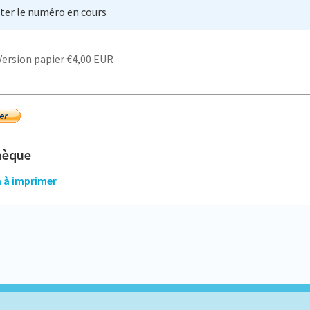
ter le numéro en cours
hèque
n à imprimer