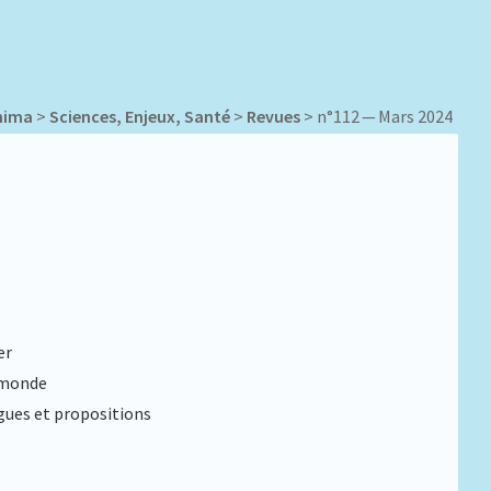
nima
>
Sciences, Enjeux, Santé
>
Revues
>
n°112 — Mars 2024
er
 monde
ues et propositions