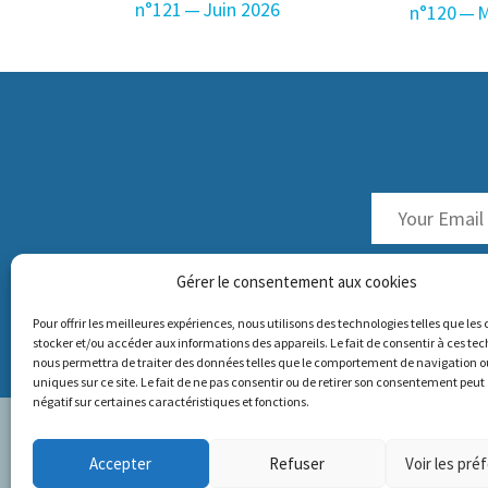
n°121 — Juin 2026
n°120 — 
Gérer le consentement aux cookies
Pour offrir les meilleures expériences, nous utilisons des technologies telles que les
stocker et/ou accéder aux informations des appareils. Le fait de consentir à ces te
nous permettra de traiter des données telles que le comportement de navigation ou
uniques sur ce site. Le fait de ne pas consentir ou de retirer son consentement peut 
négatif sur certaines caractéristiques et fonctions.
Paris Office:
Accepter
Refuser
Voir les pré