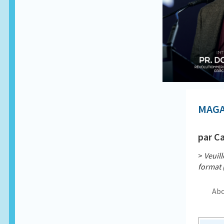
MAGA
par Ca
>
Veuil
format 