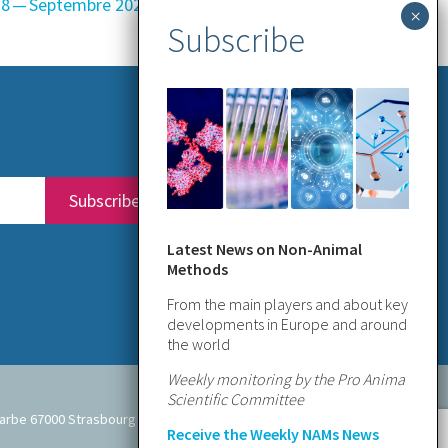
18 — Septembre 2025
n°117 — Juin 2025
Latest News on Non-Animal
Methods
From the main players and about key
developments in Europe and around
the world
Weekly monitoring by the Pro Anima
Scientific Committee
e-Barbe 67000 Strasbourg
Receive the Weekly NAMs News