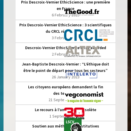
Prix Descroix-Vernier EthicScience : une première
en France
6 February 2023
Prix Descroix-Vernier EthicScience : 3 scientifiques
du CRCL récompensés
3 February 2023
Descroix-Vernier EthicScience Prize awarded
2 February 2023
Jean-Baptiste Descroix-Vernier : “L’éthique doit
être le point de départ pour tous les secteurs”
26 January 2023
Les citoyens européens demandent la fin
des tests (…)
21 September 2022
Le recours à l’animal est obsolète
1 September 2022
Soutien aux méthodes substitutives