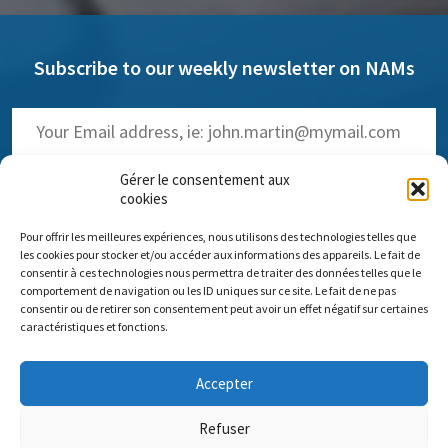
Subscribe to our weekly newsletter on NAMs
Gérer le consentement aux
cookies
Pour offrir les meilleures expériences, nous utilisons des technologies telles que
(
Read the past issues
)
les cookies pour stocker et/ou accéder aux informations des appareils. Le fait de
consentir à ces technologies nous permettra de traiter des données telles que le
comportement de navigation ou les ID uniques sur ce site. Le fait de ne pas
consentir ou de retirer son consentement peut avoir un effet négatif sur certaines
caractéristiques et fonctions.
Comité scientifique Pro Anima
Accepter
Paris Office: 35 rue de Vouillé 75015 Paris – 01 45 63 10 89 -
Headquarters: 11 rue Sainte-Barbe 67000 Strasbourg
Refuser
Contact us
Impressum
Pro Anima missions