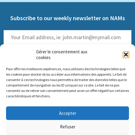
Subscribe to our weekly newsletter on NAMs
Gérer le consentement aux
cookies
Pour offrir les meilleures expériences, nous utilisons des technologies telles que
(
Read the past issues
)
les cookies pour stocker et/ou accéder aux informations des appareils. Le fait de
consentir à ces technologies nous permettra de traiter des données telles que le
comportement de navigation ou les ID uniques sur ce site. Le fait de ne pas
consentir ou de retirer son consentement peut avoir un effet négatif sur certaines
caractéristiques et fonctions.
Comité scientifique Pro Anima
Accepter
Paris Office: 35 rue de Vouillé 75015 Paris – 01 45 63 10 89 -
Headquarters: 11 rue Sainte-Barbe 67000 Strasbourg
Refuser
Contact us
Impressum
Pro Anima missions