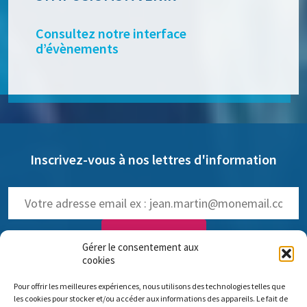
Consultez notre interface
d’évènements
Inscrivez-vous à nos lettres d'information
Gérer le consentement aux
cookies
NOS LETTRES D'INFOS :
Pour offrir les meilleures expériences, nous utilisons des technologies telles que
trimestrielle de Pro Anima
(
Voir les anciennes lettres
)
les cookies pour stocker et/ou accéder aux informations des appareils. Le fait de