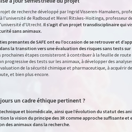
se à jour semestrielle du projet
projet de recherche développé par Ingrid Visseren-Hamakers, prof
 l’université de Radboud et Merel Ritskes-Hoitinga, professeur de 
’université d’Utrecht.
Il s’agit d’un projet transdisciplinaire qui v
écurité sans animaux.
ties prenantes de SAFE ont eu l’occasion de se retrouver et d’ap
ans la transition vers une évaluation des risques sans tests sur 
s prochaines étapes consisteront à contribuer à la feuille de rout
n progressive des tests sur les animaux, à développer des analyses
aluation de la sécurité chimique et pharmaceutique, à acquérir de 
ute, et bien plus encore.
oujours un cadre éthique pertinent ?
 technique et biomédicale, ainsi que l’évolution du statut des 
ion la vision du principe des 3R comme approche suffisante et ef
ion des animaux dans la recherche.