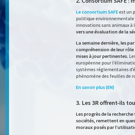
2. Consortium SAFE : mi
Le consortium SAFE
est un 
politique environnementale à
innovations sans animaux à l
vers une évaluation de la s
La semaine dernière, les par
compréhension de leur rôle d
mises à jour pertinentes.
Le
européenne pour l’éliminatio
systèmes réglementaires d’év
phénomène des feuilles de ro
En savoir plus (EN)
3. Les 3R offrent-ils t
Les progrès de la recherche
sociétés, remettent en quest
moraux posés par l’utilisat