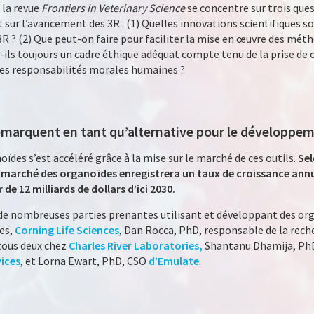
 la revue
Frontiers in Veterinary Science
se concentre sur trois que
sur l’avancement des 3R : (1) Quelles innovations scientifiques so
3R ? (2) Que peut-on faire pour faciliter la mise en œuvre des mét
t-ils toujours un cadre éthique adéquat compte tenu de la prise de
des responsabilités morales humaines ?
démarquent en tant qu’alternative pour le développ
des s’est accéléré grâce à la mise sur le marché de ces outils.
Se
e marché des organoïdes enregistrera un taux de croissance annu
 de 12 milliards de dollars d’ici 2030.
e nombreuses parties prenantes utilisant et développant des org
es,
Corning Life Sciences
, Dan Rocca, PhD, responsable de la rech
 tous deux chez
Charles River Laboratories,
Shantanu Dhamija, PhD,
ices
, et Lorna Ewart, PhD, CSO
d’Emulate
.