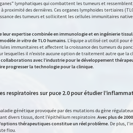
ganes” lymphatiques qui combattent les tumeurs et ressemblent 
u à proximité des dernières. Ces organes lymphoïdes tertiaires (T
oissance des tumeurs et sollicitent les cellules immunitaires nativ
de leur expertise combinée en immunologie et en ingénierie tissu
n modèle
in vitro
de TLO humains.
L’équipe a utilisé cet outil pour
lules immunitaires et affectent la croissance des tumeurs du panc
r lesquelles il n’existe aucune option de traitement autre que la c
collaborations avec l’industrie pour le développement thérapeu
ire progresser la technologie pour la clinique.
es respiratoires sur puce 2.0 pour étudier l’inflammat
maladie génétique provoquée par des mutations du gène régulateur
nt divers tissus, dont l’épithélium respiratoire.
Avec plus de 200
’options thérapeutiques constitue un réel problème.
De plus, l’
te flou.