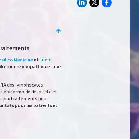
 traitements
nsilico Medicine
et
Lunit
ulmonaire idiopathique, une
 l’IA des lymphocytes
me épidermoïde de la tête et
uveaux traitements pour
sultats pour les patients et