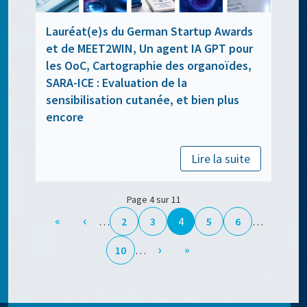
Lauréat(e)s du German Startup Awards
et de MEET2WIN, Un agent IA GPT pour
les OoC, Cartographie des organoïdes,
SARA-ICE : Evaluation de la
sensibilisation cutanée, et bien plus
encore
Lire la suite
Page 4 sur 11
‹
«
…
2
3
4
5
6
…
›
»
10
…