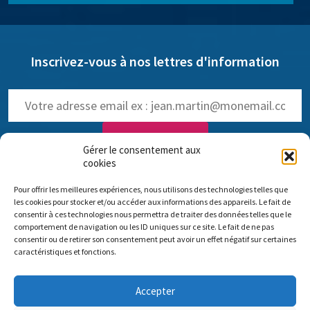
Inscrivez-vous à nos lettres d'information
Gérer le consentement aux
cookies
NOS LETTRES D'INFOS :
Pour offrir les meilleures expériences, nous utilisons des technologies telles que
trimestrielle de Pro Anima
(
Voir les anciennes lettres
)
les cookies pour stocker et/ou accéder aux informations des appareils. Le fait de
hebdomadaire dédiée aux NAMs
consentir à ces technologies nous permettra de traiter des données telles que le
comportement de navigation ou les ID uniques sur ce site. Le fait de ne pas
consentir ou de retirer son consentement peut avoir un effet négatif sur certaines
caractéristiques et fonctions.
Comité scientifique Pro Anima
Accepter
Bureau parisien : 35 rue de Vouillé 75015 Paris – 01 45 63 10 89 - Siège
social : 11 rue Sainte-Barbe 67000 Strasbourg