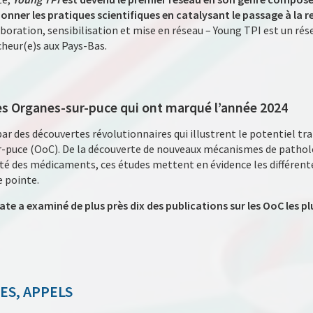
ionner les pratiques scientifiques en catalysant le passage à la
laboration, sensibilisation et mise en réseau – Young TPI est un rés
heur(e)s aux Pays-Bas.
 les Organes-sur-puce qui ont marqué l’année 2024
ar des découvertes révolutionnaires qui illustrent le potentiel tr
-puce (OoC). De la découverte de nouveaux mécanismes de pathol
acité des médicaments, ces études mettent en évidence les différen
e pointe.
te a examiné de plus près dix des publications sur les OoC les p
ES, APPELS