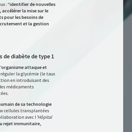
ux :
“identifier de nouvelles
accélérer la mise sur le
 pour les besoins de
ecrutement et la gestion
s de diabète de type 1
l’organisme attaque et
 réguler la glycémie (le taux
nction en introduisant des
t des médicaments
tées.
’humain de sa technologie
x cellules transplantées
llaboration avec l
’Hôpital
u rejet immunitaire,