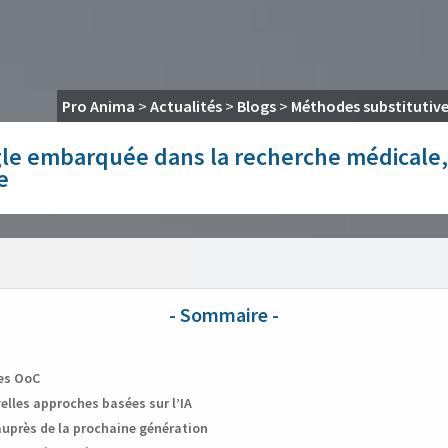
Pro Anima
>
Actualités
>
Blogs
>
Méthodes substitutiv
ogle embarquée dans la recherche médicale
e
des OoC
velles approches basées sur l’IA
auprès de la prochaine génération