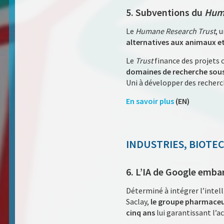
5. Subventions du
Huma
Le
Humane Research Trust
, 
alternatives aux animaux et
Le
Trust
finance des projets 
domaines de recherche sous
Uni à développer des recher
En savoir plus
(EN)
INDUSTRIES, BIOTE
6. L’IA de Google emba
Déterminé à intégrer l’intell
Saclay,
le groupe pharmaceuti
cinq ans
lui garantissant l’a