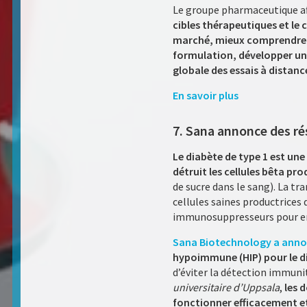
Le groupe pharmaceutique affi
cibles thérapeutiques et le 
marché, mieux comprendre l
formulation, développer une 
globale des essais à distanc
En savoir plus
7. Sana annonce des rés
Le diabète de type 1 est un
détruit les cellules bêta pr
de sucre dans le sang). La tr
cellules saines productrices
immunosuppresseurs pour emp
Sana Biotechnology a ann
hypoimmune (HIP) pour le di
d’éviter la détection immuni
universitaire d’Uppsala
,
les 
fonctionner efficacement et 