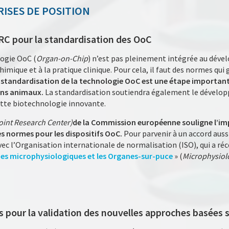
RISES DE POSITION
JRC pour la standardisation des OoC
logie OoC (
Organ-on-Chip
) n’est pas pleinement intégrée au dé
chimique et à la pratique clinique. Pour cela, il faut des normes qui 
 standardisation de la technologie OoC est une étape important
sans animaux.
La standardisation soutiendra également le dévelo
cette biotechnologie innovante.
oint Research Center)
de la Commission européenne souligne l’im
 normes pour les dispositifs OoC.
Pour parvenir à un accord auss
vec l’Organisation internationale de normalisation (ISO), qui a 
es microphysiologiques et les Organes-sur-puce
» (
Microphysiol
s pour la validation des nouvelles approches basées su