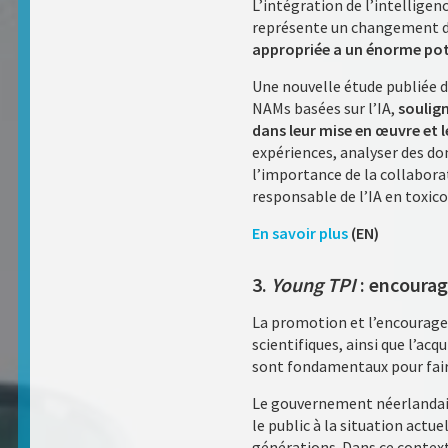
L’intégration de l’intelligen
représente un changement de
appropriée a un énorme pote
Une nouvelle étude publiée da
NAMs basées sur l’IA,
soulign
dans leur mise en œuvre et 
expériences, analyser des do
l’importance de la collaborat
responsable de l’IA en toxico
En savoir plus
(EN)
3.
Young TPI
: encourag
La promotion et l’encouragem
scientifiques, ainsi que l’ac
sont fondamentaux pour faire
Le gouvernement néerlandais 
le public à la situation actu
générations. Dans ce contex