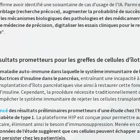
rme avoir identifié une soixantaine de cas d’usage de l’IA. Parmi e
criblage (recherche précoce), augmenter la probabilité de succès, 
es mécanismes biologiques des pathologies et des médicaments
médecine de précision, digitaliser les essais cliniques pour le r
e”
.
ultats prometteurs pour les greffes de cellules d’îlot
e maladie auto-immune dans laquelle le système immunitaire de 
oductrices d’insuline dans le pancréas
, entraînant une incapacité à
ansplantation d’îlots pancréatiques vise ainsi à restaurer cette fo
 d’insuline. Cependant, la procédure nécessite traditionnellemen
êcher le système immunitaire de rejeter les cellules transplan
oncé
des résultats préliminaires prometteurs d’une étude chez l
abète de type 1.
La plateforme HIP est conçue pour permettre au
taire, éliminant ainsi le besoin d’immunosuppression. Menée en co
données de l’étude suggèrent que ces cellules peuvent échapper a
persister chez les patient(e)s.