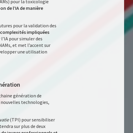
NAMs) pour la toxicologie
ion de l’IA de manière
utures pour la validation des
 complexités impliquées
 l’IA pour simuler des
NAMs, et met l’accent sur
velopper une utilisation
nération
chaine génération de
s nouvelles technologies,
vatie
(TPI) pour sensibiliser
étendra sur plus de deux
de jeunes professionnels et