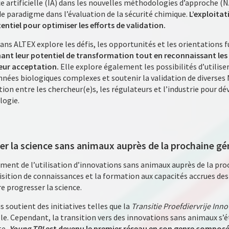
ce artificielle (IA) dans les nouvelles méthodologies d’approche (
 paradigme dans l’évaluation de la sécurité chimique.
L’exploitat
ntiel pour optimiser les efforts de validation.
ns ALTEX explore les défis, les opportunités et les orientations f
ant leur potentiel de transformation tout en reconnaissant les
leur acceptation.
Elle explore également les possibilités d’utiliser
nnées biologiques complexes et soutenir la validation de diverses 
ion entre les chercheur(e)s, les régulateurs et l’industrie pour dé
logie.
er la science sans animaux auprès de la prochaine gé
ent de l’utilisation d’innovations sans animaux auprès de la pro
quisition de connaissances et la formation aux capacités accrues de
 progresser la science.
soutient des initiatives telles que la
Transitie Proefdiervrije Inno
elle. Cependant, la transition vers des innovations sans animaux s’
te,
Young TPI
est devenu le premier réseau en son genre composé 