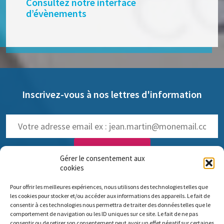
Consultez notre interface
d’évènements
Inscrivez-vous à nos lettres d'information
Gérer le consentement aux
cookies
NOS LETTRES D'INFOS :
Pour offrir les meilleures expériences, nous utilisons des technologies telles que
trimestrielle de Pro Anima
(
Voir les anciennes lettres
)
les cookies pour stocker et/ou accéder aux informations des appareils. Le fait de
hebdomadaire dédiée aux NAMs
consentir à ces technologies nous permettra de traiter des données telles que le
comportement de navigation ou les ID uniques sur ce site. Le fait de ne pas
consentir ou de retirer son consentement peut avoir un effet négatif sur certaines