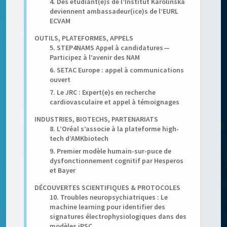
4. Des étudiant(e)s de l’Institut Karolinska
deviennent ambassadeur(ice)s de l’EURL
ECVAM
OUTILS, PLATEFORMES, APPELS
5. STEP4NAMS Appel à candidatures —
Participez à l’avenir des NAM
6. SETAC Europe : appel à communications
ouvert
7. Le JRC : Expert(e)s en recherche
cardiovasculaire et appel à témoignages
INDUSTRIES, BIOTECHS, PARTENARIATS
8. L’Oréal s’associe à la plateforme high-
tech d’AMKbiotech
9. Premier modèle humain-sur-puce de
dysfonctionnement cognitif par Hesperos
et Bayer
DÉCOUVERTES SCIENTIFIQUES & PROTOCOLES
10. Troubles neuropsychiatriques : Le
machine learning pour identifier des
signatures électrophysiologiques dans des
modèles iPSC