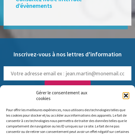
d’évènements
Inscrivez-vous à nos lettres d'information
Gérer le consentement aux
cookies
NOS LETTRES D'INFOS :
Pour offrir les meilleures expériences, nous utilisons des technologies telles que
trimestrielle de Pro Anima
(
Voir les anciennes lettres
)
les cookies pour stocker et/ou accéder aux informations des appareils. Le fait de
hebdomadaire dédiée aux NAMs
consentir à ces technologies nous permettra de traiter des données telles que le
comportement de navigation ou les ID uniques sur ce site. Le fait de ne pas
consentir ou de retirer son consentement peut avoir un effet négatif sur certaines