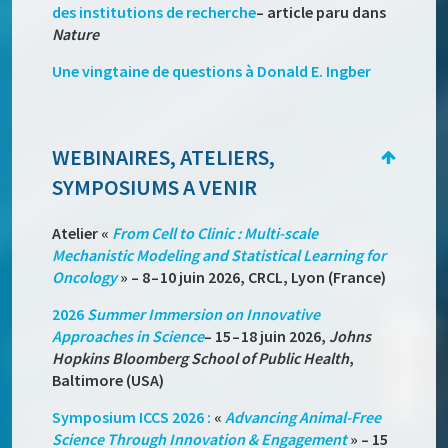
des institutions de recherche
– article paru dans
Nature
Une vingtaine de questions à Donald E. Ingber
WEBINAIRES, ATELIERS,
SYMPOSIUMS A VENIR
Atelier
«
From Cell to Clinic : Multi-scale
Mechanistic Modeling and Statistical Learning for
Oncology
»
– 8 – 10 juin 2026, CRCL, Lyon (France)
2026
Summer Immersion on Innovative
Approaches in Science
– 15 – 18 juin 2026,
Johns
Hopkins Bloomberg School of Public Health
,
Baltimore (USA)
Symposium ICCS 2026 :
«
Advancing Animal-Free
Science Through Innovation & Engagement
»
– 15