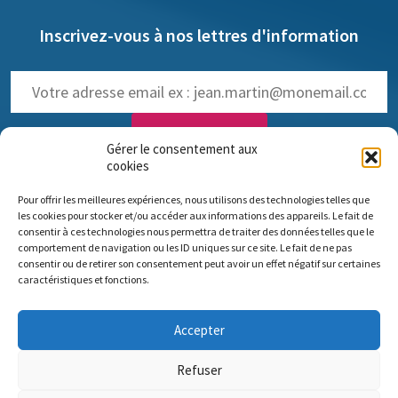
Inscrivez-vous à nos lettres d'information
Gérer le consentement aux
cookies
NOS LETTRES D'INFOS :
Pour offrir les meilleures expériences, nous utilisons des technologies telles que
trimestrielle de Pro Anima
(
Voir les anciennes lettres
)
les cookies pour stocker et/ou accéder aux informations des appareils. Le fait de
hebdomadaire dédiée aux NAMs
consentir à ces technologies nous permettra de traiter des données telles que le
comportement de navigation ou les ID uniques sur ce site. Le fait de ne pas
consentir ou de retirer son consentement peut avoir un effet négatif sur certaines
caractéristiques et fonctions.
Comité scientifique Pro Anima
Accepter
Bureau parisien : 35 rue de Vouillé 75015 Paris – 01 45 63 10 89 - Siège
social : 11 rue Sainte-Barbe 67000 Strasbourg
Refuser
Nous contacter
Mentions légales
Nos missions