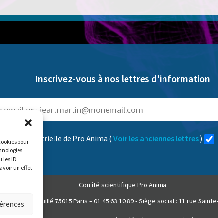
Inscrivez-vous à nos lettres d'information
:
trimestrielle de Pro Anima
(
Voir les anciennes lettres
)
 cookies pour
chnologies
 les ID
avoir un effet
Comité scientifique Pro Anima
 : 35 rue de Vouillé 75015 Paris – 01 45 63 10 89 - Siège social : 11 rue Sai
férences