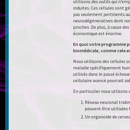
utilisons des outils qui n’e
induites. Ces cellules sont g
pas seulement pertinents au 
neurodégéneratives dont nou
proches. De plus, à cause de
économique est énorme.
En quoi votre programme pe
biomédicale, comme cela est 
Nous utilisons des cellules 
maladie spécifiquement humai
utilisés dans le passé échou
cellulaire avancé pourrait a
En particulier nous utlisons 
Réseau neuronal tridim
peuvent être utilisées 
Un organoide de cerve