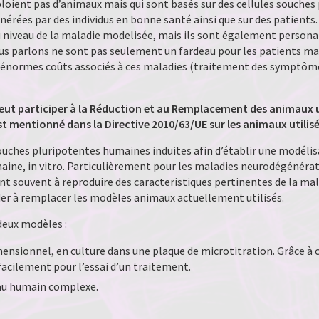
mploient pas d’animaux mais qui sont basés sur des cellules souche
énérées par des individus en bonne santé ainsi que sur des patient
niveau de la maladie modelisée, mais ils sont également personal
s parlons ne sont pas seulement un fardeau pour les patients ma
s énormes coûts associés à ces maladies (traitement des symptômes
ut participer à la Réduction et au Remplacement des animaux ut
mentionné dans la Directive 2010/63/UE sur les animaux utilisés 
souches pluripotentes humaines induites afin d’établir une modélis
ne, in vitro. Particulièrement pour les maladies neurodégénérati
ent souvent à reproduire des caracteristiques pertinentes de la ma
ider à remplacer les modèles animaux actuellement utilisés.
deux modèles :
ensionnel, en culture dans une plaque de microtitration. Grâce à c
facilement pour l’essai d’un traitement.
au humain complexe.