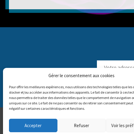
Gérer le consentement aux cookies
NOS LETTRES D'INFOS 
Pour offrir les meilleures expériences, nous utilisons des technologies telles que les
stocker et/ou accéder aux informations des appareils. Le fait de consentir à ces te
nous permettra de traiter des données telles que le comportement de navigation ou
uniques sur ce site. Le fait de ne pas consentir ou de retirer son consentement peut 
négatif sur certaines caractéristiques et fonctions.
Bureau parisien
Accepter
Refuser
Voir les pré