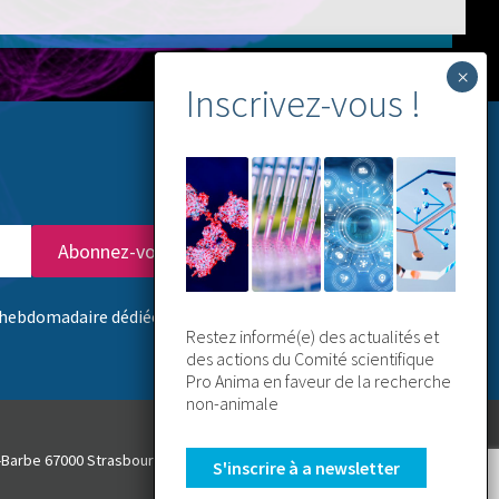
hebdomadaire dédiée aux NAMs
Restez informé(e) des actualités et
des actions du Comité scientifique
Pro Anima en faveur de la recherche
non-animale
nte-Barbe 67000 Strasbourg
S'inscrire à a newsletter