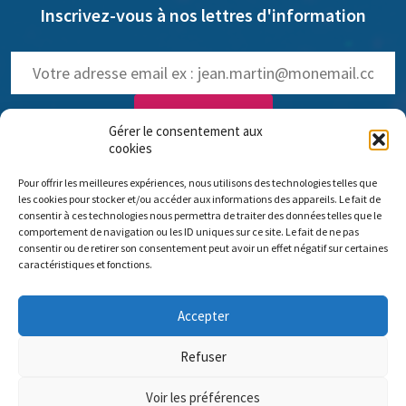
Inscrivez-vous à nos lettres d'information
Gérer le consentement aux
cookies
NOS LETTRES D'INFOS :
Pour offrir les meilleures expériences, nous utilisons des technologies telles que
trimestrielle de Pro Anima
(
Voir les anciennes lettres
)
les cookies pour stocker et/ou accéder aux informations des appareils. Le fait de
hebdomadaire dédiée aux NAMs
consentir à ces technologies nous permettra de traiter des données telles que le
comportement de navigation ou les ID uniques sur ce site. Le fait de ne pas
consentir ou de retirer son consentement peut avoir un effet négatif sur certaines
caractéristiques et fonctions.
Comité scientifique Pro Anima
Accepter
Bureau parisien : 35 rue de Vouillé 75015 Paris – 01 45 63 10 89 - Siège
social : 11 rue Sainte-Barbe 67000 Strasbourg
Refuser
Nous contacter
Mentions légales
Nos missions
Voir les préférences