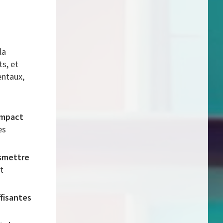
la
s, et
entaux,
impact
es
nsmettre
t
fisantes