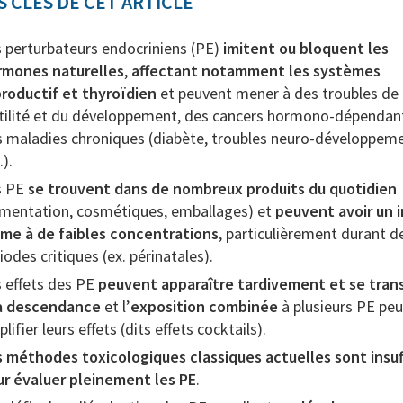
S CLÉS DE CET ARTICLE
 perturbateurs endocriniens (PE)
imitent ou bloquent les
rmones naturelles
,
affectant notamment les systèmes
roductif et thyroïdien
et peuvent mener à des troubles de 
tilité et du développement, des cancers hormono-dépendant
 maladies chroniques (diabète, troubles neuro-développem
.).
s PE
se trouvent dans de nombreux produits du quotidien
imentation, cosmétiques, emballages) et
peuvent avoir un 
me à de faibles concentrations
, particulièrement durant d
iodes critiques (ex. périnatales).
 effets des PE
peuvent apparaître tardivement et se tra
la descendance
et l’
exposition combinée
à plusieurs PE peu
lifier leurs effets (dits effets cocktails).
 méthodes toxicologiques classiques actuelles sont insuf
ur évaluer pleinement les PE
.