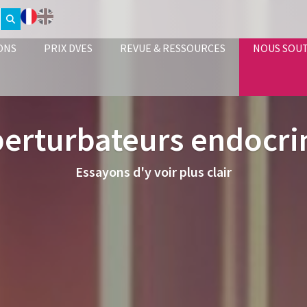
ONS
PRIX DVES
REVUE & RESSOURCES
NOUS SOU
perturbateurs endocri
Essayons d'y voir plus clair