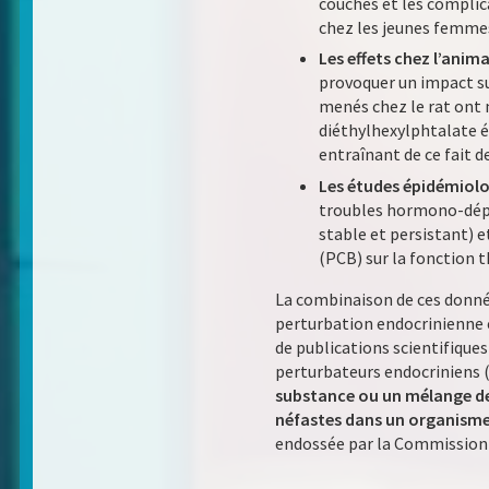
couches et les complic
chez les jeunes femmes
Les effets chez l’anima
provoquer un impact su
menés chez le rat ont 
diéthylhexylphtalate é
entraînant de ce fait d
Les études épidémiol
troubles hormono-dépe
stable et persistant) 
(PCB) sur la fonction t
La combinaison de ces données
perturbation endocrinienne e
de publications scientifiques 
perturbateurs endocriniens (
substance ou un mélange de s
néfastes dans un organisme 
endossée par la Commission