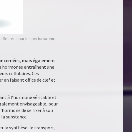
 affectées par les perturbateurs
 concernées, mais également
es hormones entraînent une
urs cellulaires. Ces
 en faisant office de clef et
uant à l’hormone véritable et
 également envisageable, pour
l’hormone de se fixer à son
 la substance.
 la synthèse, le transport,