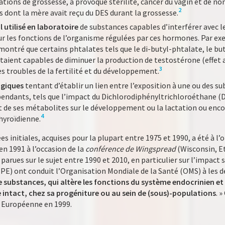
ations de grossesse, a provoqué stérilité, cancer du vagin et de 
2
 dont la mère avait reçu du DES durant la grossesse.
l utilisé en laboratoire
de substances capables d’interférer avec l
r les fonctions de l’organisme régulées par ces hormones. Par e
montré que certains phtalates tels que le di-butyl-phtalate, le bu
taient capables de diminuer la production de testostérone (effet
3
es troubles de la fertilité et du développement.
ogiques
tentant d’établir un lien entre l’exposition à une ou des s
ndants, tels que l’impact du Dichlorodiphényltrichloroéthane (D
et de ses métabolites sur le développement ou la lactation ou enc
4
hyroïdienne.
 initiales, acquises pour la plupart entre 1975 et 1990, a été à l’o
n 1991 à l’occasion de la
conférence de Wingspread
(Wisconsin, Et
parues sur le sujet entre 1990 et 2010, en particulier sur l’impact 
PE) ont conduit l’Organisation Mondiale de la Santé (OMS) à les 
ubstances, qui altère les fonctions du système endocrinien et de
intact, chez sa progéniture ou au sein de (sous)-populations
. 
 Européenne en 1999.