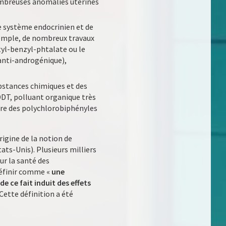
nombreuses anomalies utérines
e système endocrinien et de
xemple, de nombreux travaux
tyl-benzyl-phtalate ou le
 anti-androgénique),
ubstances chimiques et des
DT, polluant organique très
ore des polychlorobiphényles
rigine de la notion de
ats-Unis). Plusieurs milliers
sur la santé des
définir comme «
une
 ce fait induit des effets
» Cette définition a été