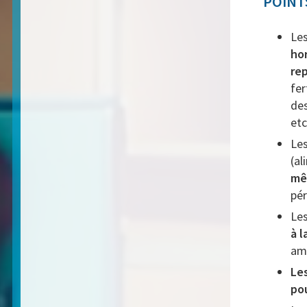
POINT
Les
ho
rep
fer
des
etc
Le
(al
mê
pér
Les
à 
amp
Les
po