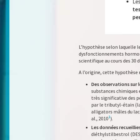
Les
tes
per
L’hypothèse selon laquelle l
dysfonctionnements hormonau
scientifique au cours des 30
A l’origine, cette hypothèse
Des observations sur 
substances chimiques et
très significative des 
par le tributyl-étain (
alligators mâles du la
1
al., 2010
).
Les données recueilli
diéthylstilbestrol (DE