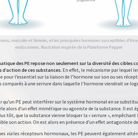
niens, masculin et féminin, et les principales hormones susceptibles d’être
endocriniens. Illustration inspirée de la Plateforme Pepper
atique des PE repose non seulement sur la diversité des cibles
s d’action de ces substances.
En effet, le mécanisme par lequel l
pour l’essentiel sur la liaison de l’hormone sur son ou ses récepte
 comparés à une serrure dans laquelle l’hormone viendrait se loger
ner qu’un PE peut interférer sur le système hormonal en se substit
rle alors d’un effet mimétique ou agoniste de la substance. Il est
us tôt, que la substance vienne bloquer la « serrure », empêchant 
ble son action. On est alors en présence d’un effet antagoniste de
mes
via
les récepteurs hormonaux, les PE peuvent également altérer