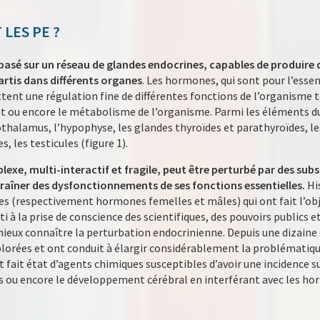
LES PE ?
basé sur un réseau de glandes endocrines, capables de produire 
artis dans différents organes
. Les hormones, qui sont pour l’essen
tent une régulation fine de différentes fonctions de l’organisme te
t ou encore le métabolisme de l’organisme. Parmi les éléments d
othalamus, l’hypophyse, les glandes thyroïdes et parathyroïdes, les
s, les testicules (figure 1).
lexe, multi-interactif et fragile, peut être perturbé par des sub
traîner des dysfonctionnements de ses fonctions essentielles.
Hi
s (respectivement hormones femelles et mâles) qui ont fait l’ob
i à la prise de conscience des scientifiques, des pouvoirs publics 
 mieux connaître la perturbation endocrinienne. Depuis une dizaine 
orées et ont conduit à élargir considérablement la problématique 
fait état d’agents chimiques susceptibles d’avoir une incidence su
s ou encore le développement cérébral en interférant avec les ho