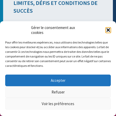
LIMITES, DÉFIS ET CONDITIONS DE
SUCCÈS
Limites scientifiques actuelles
Gérer le consentement aux
cookies
Aucun modèle, animal ou non, ne peut être
totalement représentatif de la complexité d’un
Pour offrir les meilleures expériences, nous utilisons des technologies telles que
organisme humain. Certaines questions, comme
les cookies pour stocker et/ou accéder aux informations des appareils. Le fait de
les effets systémiques à long terme, les
consentir à ces technologies nous permettra de traiter des données telles que le
comportement de navigation ou les ID uniques sur ce site. Le fait de ne pas
interactions entre organes, l’impact de
consentir ou de retirer son consentement peut avoir un effet négatif sur certaines
trajectoires d’exposition complexes (par exemple,
caractéristiques et fonctions.
les altérations transgénérationnelles), restent
difficiles à étudier, même avec les NAM. Certains
tissus, stades de développement ou états
Accepter
pathologiques ne disposent pas encore de
modèles suffisamment matures ou validés
Refuser
scientifiquement. Alors même que la prédictivité
des modèles animaux pour l’humain ne dépasse
Voir les préférences
pas 65 % et que la reproductibilité des essais est
FAIRE UN DON
régulièrement remise en cause, beaucoup reste à