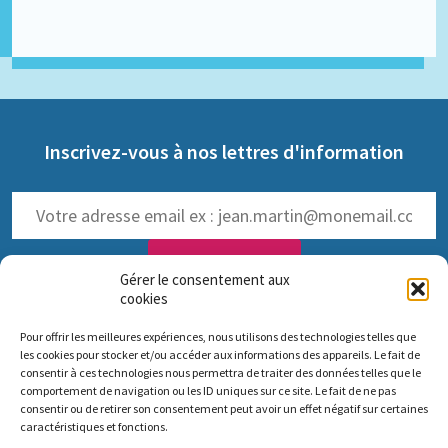
Inscrivez-vous à nos lettres d'information
Gérer le consentement aux
cookies
NOS LETTRES D'INFOS :
Pour offrir les meilleures expériences, nous utilisons des technologies telles que
trimestrielle de Pro Anima
(
Voir les anciennes lettres
)
les cookies pour stocker et/ou accéder aux informations des appareils. Le fait de
hebdomadaire dédiée aux NAMs
consentir à ces technologies nous permettra de traiter des données telles que le
comportement de navigation ou les ID uniques sur ce site. Le fait de ne pas
consentir ou de retirer son consentement peut avoir un effet négatif sur certaines
caractéristiques et fonctions.